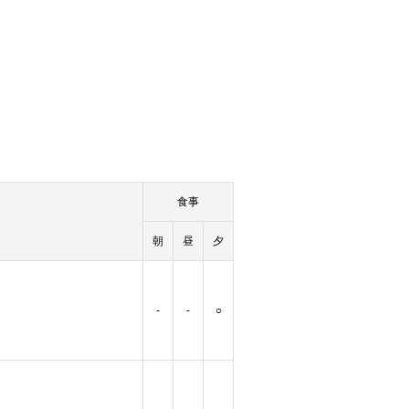
食事
朝
昼
夕
-
-
○