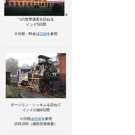
8
つの世界遺産を訪ねる
インド5日間
※日程・料金は
詳細
を参照
ダージリン・シッキムを訪ねて
インドの旅8日間
※日程は
詳細
を参照
\228,000（成田空港発着）