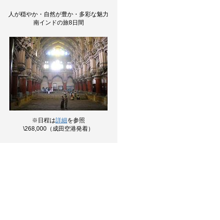
人が穏やか・自然が豊か・多彩な魅力
南インドの旅8日間
※日程は
詳細
を参照
\268,000（成田空港発着）