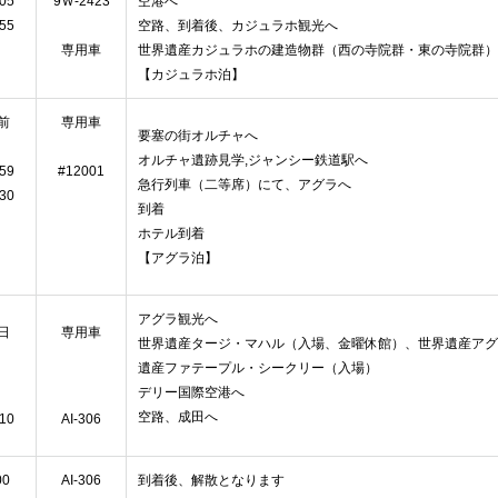
:05
9Ｗ-2423
空港へ
:55
空路、到着後、カジュラホ観光へ
専用車
世界遺産カジュラホの建造物群（西の寺院群・東の寺院群）
【カジュラホ泊】
前
専用車
要塞の街オルチャへ
オルチャ遺跡見学,ジャンシー鉄道駅へ
:59
#12001
急行列車（二等席）にて、アグラへ
:30
到着
ホテル到着
【アグラ泊】
アグラ観光へ
日
専用車
世界遺産タージ・マハル（入場、金曜休館）、世界遺産アグ
遺産ファテープル・シークリー（入場）
デリー国際空港へ
空路、成田へ
:10
AI-306
00
AI-306
到着後、解散となります