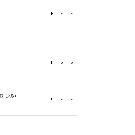
H
○
○
H
○
○
着
院（入場）、
H
○
○