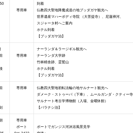
:50
到着
専用車
仏教四大聖地降魔成道の地ブッダガヤ観光へ
世界遺産マハーボディ寺院 （大菩提寺）、尼蓮禅河、
スジャータ村へご案内
ホテル到着
【ブッダガヤ泊】
朝
ナーランダ＆ラージギル観光へ
前
専用車
ナーランダ大学跡
竹林精舎跡、霊鷲山
後
ホテル到
【ブッダガヤ泊】
前
専用車
仏教四大聖地初転法輪の地サルナート観光へ
ダメーク・ストゥーパ（下車）、ムールガンダ・クティー寺
サルナート考古学博物館（入場、金曜休館）
刻
【バラナシ泊】
朝
専用車
ボート
ボートでガンジス河沐浴風景見学