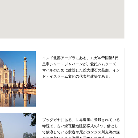
インド北部アーグラにある、ムガル帝国第5代
皇帝シャー・ジャハーンが、愛妃ムムターズ・
マハルのために建設した総大理石の墓廟。イン
ド・イスラーム文化の代表的建築である。
ブッダガヤにある、世界遺産に登録されている
寺院で、古い煉瓦構造建築様式の1つ。僧とし
て放浪している釈迦牟尼がガンジス川支流の森