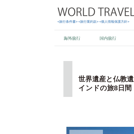
<旅行条件書>
<旅行業約款>
<個人情報保護方針>
世界遺産と仏教遺
インドの旅8日間