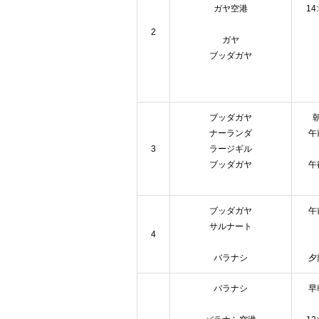
ガヤ空港
14
2
ガヤ
ブッダガヤ
ブッダガヤ
ナーランダ
午
3
ラージギル
ブッダガヤ
午
ブッダガヤ
午
サルナート
4
バラナシ
夕
バラナシ
早