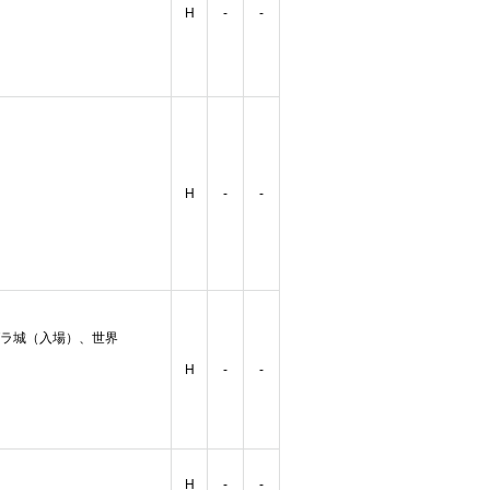
H
-
-
H
-
-
ラ城（入場）、世界
H
-
-
H
-
-