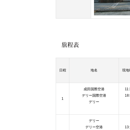
日程
地名
現地
成田国際空港
11:
デリー国際空港
18
1
デリー
デリー
デリー空港
13