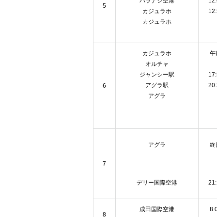
バラナシ空港
12
5
カジュラホ
12
カジュラホ
カジュラホ
午
オルチャ
ジャンシー駅
17
アグラ駅
20
6
アグラ
アグラ
終
7
デリー国際空港
21
成田国際空港
8:
8